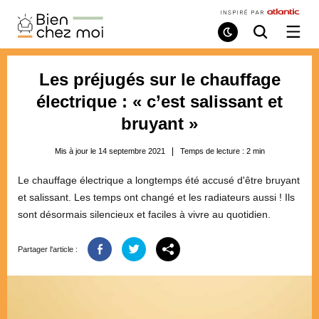
Bien
Chez
Mode
Recherche
Ouvri
de
/
Moi
lecture
ferme
le
Les préjugés sur le chauffage
menu
électrique : « c’est salissant et
bruyant »
Mis à jour le 14 septembre 2021
Temps de lecture :
2
min
Le chauffage électrique a longtemps été accusé d'être bruyant
et salissant. Les temps ont changé et les radiateurs aussi ! Ils
sont désormais silencieux et faciles à vivre au quotidien.
Partager l'article :