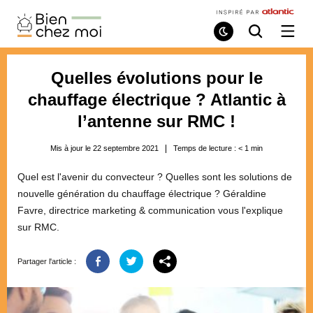
Bien
Chez
Mode
Recherche
Ouvri
de
/
Moi
lecture
ferme
le
Quelles évolutions pour le
menu
chauffage électrique ? Atlantic à
l’antenne sur RMC !
Mis à jour le 22 septembre 2021
Temps de lecture :
< 1
min
Quel est l'avenir du convecteur ? Quelles sont les solutions de
nouvelle génération du chauffage électrique ? Géraldine
Favre, directrice marketing & communication vous l'explique
sur RMC.
Partager l'article :