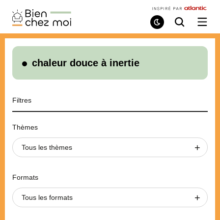
Bien
Chez
Mode
Recherche
Ouvri
de
/
Moi
lecture
ferme
le
menu
chaleur douce à inertie
Filtres
Thèmes
Tous les thèmes
Formats
Tous les formats