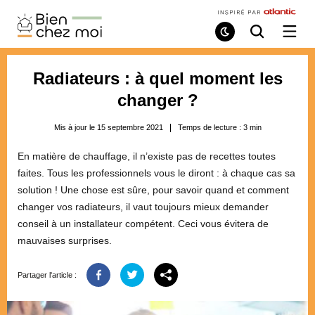
Bien
Chez
Mode
Recherche
Ouvri
de
/
Moi
lecture
ferme
le
Radiateurs : à quel moment les
menu
changer ?
Mis à jour le 15 septembre 2021
Temps de lecture :
3
min
En matière de chauffage, il n’existe pas de recettes toutes
faites. Tous les professionnels vous le diront : à chaque cas sa
solution ! Une chose est sûre, pour savoir quand et comment
changer vos radiateurs, il vaut toujours mieux demander
conseil à un installateur compétent. Ceci vous évitera de
mauvaises surprises.
Partager l'article :