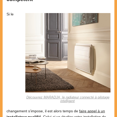
Si le
Découvrez MARADJA, le radiateur connecté à pilotage
intelligent
.
changement s’impose, il est alors temps de
faire appel à un
installateur qualifié
. Celui-ci va étudier votre installation de