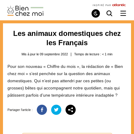
Bien
Chez
Mode
Recherche
Ouvri
de
/
Moi
lecture
ferme
le
Les animaux domestiques chez
menu
les Français
Mis à jour le 09 septembre 2022
Temps de lecture :
< 1
min
Pour son nouveau « Chiffre du mois », la rédaction de « Bien
chez moi » s’est penchée sur la question des animaux
domestiques. Qui n’est pas attendri par ces petites (ou
grosses) bêtes qui accompagnent notre quotidien, mais qui
pâtissent parfois d’une température intérieure inadaptée ?
Partager l'article :