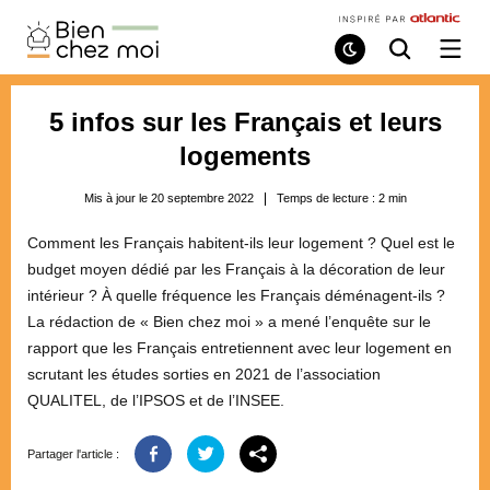
Bien
Chez
Mode
Recherche
Ouvri
de
/
Moi
lecture
ferme
le
5 infos sur les Français et leurs
menu
logements
Mis à jour le 20 septembre 2022
Temps de lecture :
2
min
Comment les Français habitent-ils leur logement ? Quel est le
budget moyen dédié par les Français à la décoration de leur
intérieur ? À quelle fréquence les Français déménagent-ils ?
La rédaction de « Bien chez moi » a mené l’enquête sur le
rapport que les Français entretiennent avec leur logement en
scrutant les études sorties en 2021 de l’association
QUALITEL, de l’IPSOS et de l’INSEE.
Partager l'article :