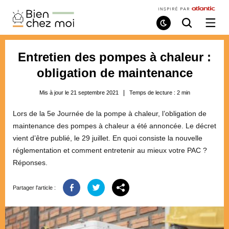
Bien
Chez
Mode
Recherche
Ouvri
de
/
Moi
lecture
ferme
le
Entretien des pompes à chaleur :
menu
obligation de maintenance
Mis à jour le 21 septembre 2021
Temps de lecture :
2
min
Lors de la 5e Journée de la pompe à chaleur, l’obligation de
maintenance des pompes à chaleur a été annoncée. Le décret
vient d’être publié, le 29 juillet. En quoi consiste la nouvelle
réglementation et comment entretenir au mieux votre PAC ?
Réponses.
Partager l'article :