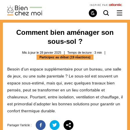
Bien
Chez
Mode
Recherche
Ouvri
de
/
Moi
lecture
ferme
le
Comment bien aménager son
menu
sous-sol ?
Mis à jour le 28 janvier 2025
Temps de lecture :
3
min
Participez au débat (19 réactions)
Besoin d’un espace supplémentaire pour un bureau, une salle
de jeux, ou une suite parentale ? Le sous-sol est souvent un
espace sous-estimé, mais qui, avec quelques travaux bien
pensés, peut se transformer en un lieu confortable et
chaleureux. Pourtant, entre isolation, ventilation et chauffage, il
est primordial d’adopter les bonnes solutions pour garantir un
confort thermique durable.
Partager l'article :