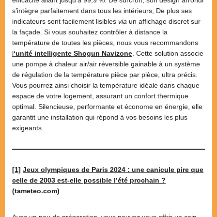
s’intègre parfaitement dans tous les intérieurs; De plus ses
indicateurs sont facilement lisibles
via
un affichage discret sur
la façade. Si vous souhaitez contrôler à distance la
température de toutes les pièces, nous vous recommandons
l
‘unité intelligente Shogun
Navizone
. Cette solution associe
une pompe à chaleur air/air réversible gainable à un système
de régulation de la température pièce par pièce, ultra précis.
Vous pourrez ainsi choisir la température idéale dans chaque
espace de votre logement, assurant un confort thermique
optimal. Silencieuse, performante et économe en énergie, elle
garantit une installation qui répond à vos besoins les plus
exigeants
[1]
Jeux olympiques de Paris 2024 : une canicule pire que
celle de 2003 est-elle possible l’été prochain ?
(tameteo.com)
Avec un peu de préparation, vous pouvez vous offrir un coin