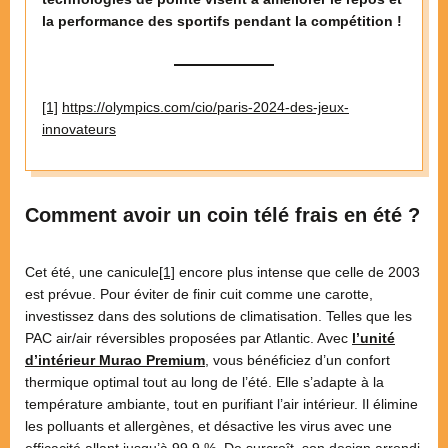
la performance des sportifs pendant la compétition !
[1]
https://olympics.com/cio/paris-2024-des-jeux-
innovateurs
Comment avoir un coin télé frais en été ?
Cet été, une canicule
[1]
encore plus intense que celle de 2003
est prévue. Pour éviter de finir cuit comme une carotte,
investissez dans des solutions de climatisation. Telles que les
PAC air/air réversibles proposées par Atlantic. Avec
l’unité
d’intérieur Murao Premium
, vous bénéficiez d’un confort
thermique optimal tout au long de l’été. Elle s’adapte à la
température ambiante, tout en purifiant l’air intérieur. Il élimine
les polluants et allergènes, et désactive les virus avec une
efficacité allant jusqu’à 99,9 %. De surcroît, son design arrondi