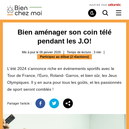
Bien
Chez
Mode
Recherche
Ouvri
de
/
Moi
lecture
ferme
le
Bien aménager son coin télé
menu
pendant les J.O!
Mis à jour le 06 janvier 2026
Temps de lecture :
3
min
Participez au débat (2 réactions)
L'été 2024 s'annonce riche en événements sportifs avec le
Tour de France, l'Euro, Roland- Garros, et bien sûr, les Jeux
Olympiques. Il y en aura pour tous les goûts, et les passionnés
de sport seront comblés !
Partager l'article :