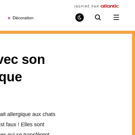
Décoration
Mode
Recherche
Ouvrir
de
/
lecture
fermer
le
menu
avec son
ique
it allergique aux chats
t faux ! Elles sont
es qui se transfèrent