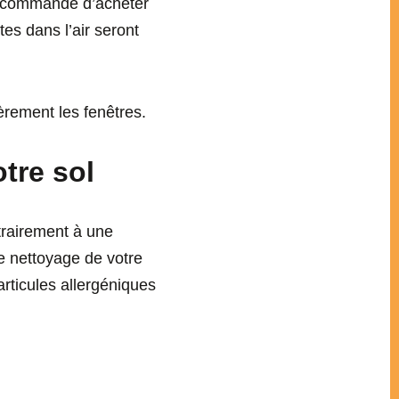
t recommandé d’acheter
tes dans l’air seront
èrement les fenêtres.
tre sol
ntrairement à une
 le nettoyage de votre
articules allergéniques