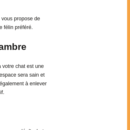
oi vous propose de
 félin préféré.
hambre
 votre chat est une
 espace sera sain et
 également à enlever
f.