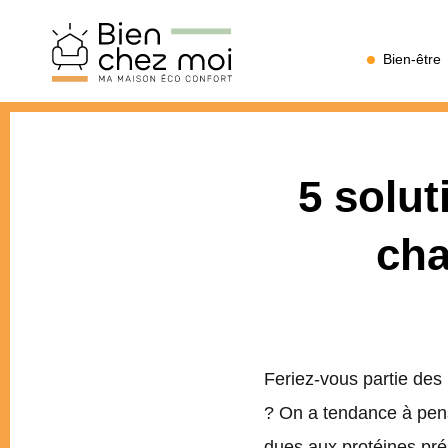
Bien
Bien-être
Chez
Moi
5 solut
cha
Feriez-vous partie des
? On a tendance à pense
dues aux protéines pré