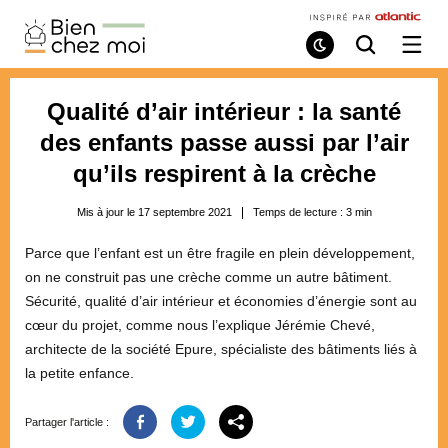
Bien
Chez
Mode
Recherche
Ouvri
de
/
Moi
lecture
ferme
le
Qualité d’air intérieur : la santé
menu
des enfants passe aussi par l’air
qu’ils respirent à la crèche
Mis à jour le 17 septembre 2021
Temps de lecture :
3
min
Parce que l’enfant est un être fragile en plein développement,
on ne construit pas une crèche comme un autre bâtiment.
Sécurité, qualité d’air intérieur et économies d’énergie sont au
cœur du projet, comme nous l’explique Jérémie Chevé,
architecte de la société Epure, spécialiste des bâtiments liés à
la petite enfance.
Partager l'article :