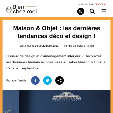
Bien
Chez
Mode
Recherche
Ouvri
de
/
Moi
lecture
ferme
le
Maison & Objet : les dernières
menu
tendances déco et design !
Mis à jour le 14 septembre 2021
Temps de lecture :
3
min
Curieux de design et d'aménagement intérieur ? Découvrez
les dernières tendances observées au salon Maison & Objet à
Paris, en septembre !
Partager l'article :