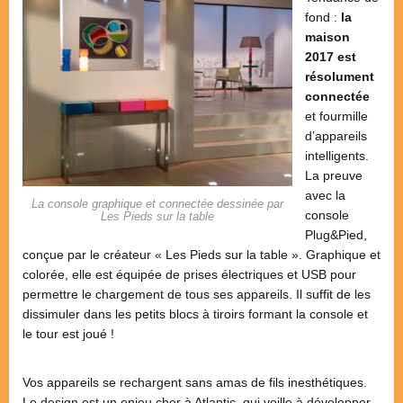
fond :
la
maison
2017 est
résolument
connectée
et fourmille
d’appareils
intelligents.
La preuve
avec la
La console graphique et connectée dessinée par
console
Les Pieds sur la table
Plug&Pied,
conçue par le créateur « Les Pieds sur la table ». Graphique et
colorée, elle est équipée de prises électriques et USB pour
permettre le chargement de tous ses appareils. Il suffit de les
dissimuler dans les petits blocs à tiroirs formant la console et
le tour est joué !
Vos appareils se rechargent sans amas de fils inesthétiques.
Le design est un enjeu cher à Atlantic, qui veille à développer