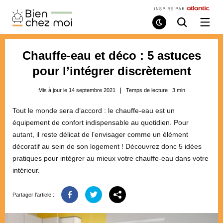
Bien
Chez
Mode
Recherche
Ouvri
de
/
Moi
lecture
ferme
le
Chauffe-eau et déco : 5 astuces
menu
pour l’intégrer discrètement
Mis à jour le 14 septembre 2021
Temps de lecture :
3
min
Tout le monde sera d’accord : le chauffe-eau est un
équipement de confort indispensable au quotidien. Pour
autant, il reste délicat de l’envisager comme un élément
décoratif au sein de son logement ! Découvrez donc 5 idées
pratiques pour intégrer au mieux votre chauffe-eau dans votre
intérieur.
Partager l'article :