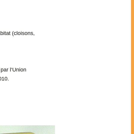
itat (cloisons,
par l’Union
010.