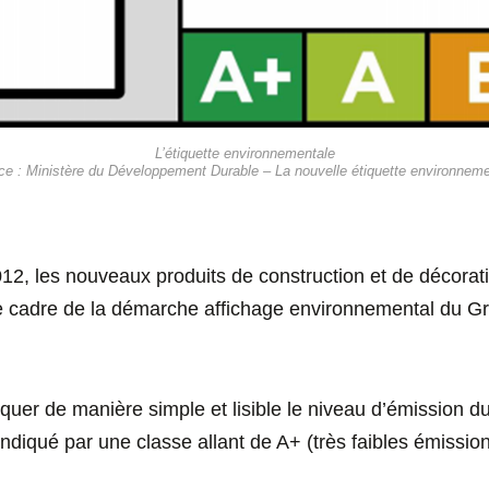
L’étiquette environnementale
ce : Ministère du Développement Durable – La nouvelle étiquette environneme
12, les nouveaux produits de construction et de décorat
le cadre de la démarche affichage environnemental du Gr
diquer de manière simple et lisible le niveau d’émission d
 indiqué par une classe allant de A+ (très faibles émission