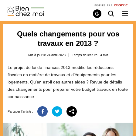
Bien
Chez
Mode
Recherche
Ouvri
de
/
Moi
lecture
ferme
le
Quels changements pour vos
menu
travaux en 2013 ?
Mis à jour le 24 avril 2023
Temps de lecture :
4
min
Le projet de loi de finances 2013 modifie les réductions
fiscales en matière de travaux et d’équipements pour les
logements. Qu'en est-il des autres aides ? Revue de détails
des changements pour préparer votre budget travaux en toute
connaissance.
Partager l'article :