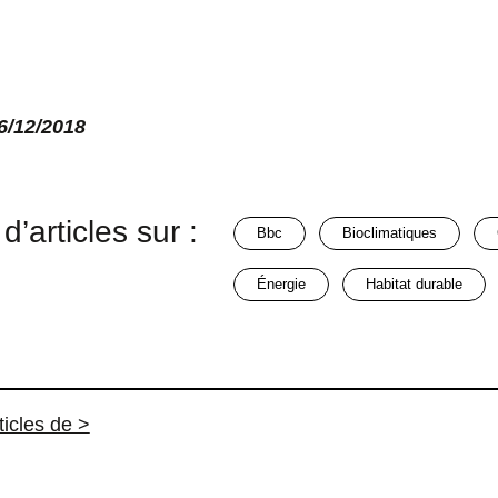
06/12/2018
d’articles sur :
bbc
bioclimatiques
énergie
habitat durable
ticles de >