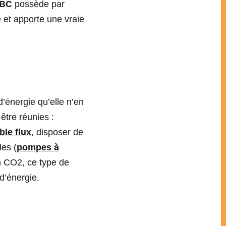
BBC
possède par
e et apporte une vraie
d’énergie qu’elle n’en
être réunies :
le flux
, disposer de
les (
pompes à
en CO2, ce type de
d’énergie.