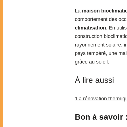
La
maison bioclimati
comportement des occu
climatisation
. En util
construction bioclimati
rayonnement solaire, in
pays tempéré, une mais
grâce au soleil.
À lire aussi
‘La rénovation thermi
Bon à savoir 