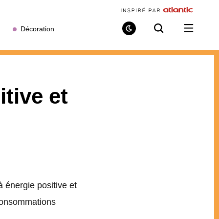
Décoration
Mode
Recherche
Ouvrir
de
/
lecture
fermer
le
menu
tive et
énergie positive et
 consommations