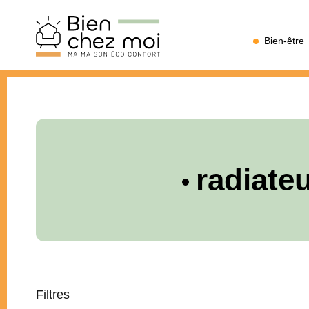
Bien
Bien-être
Chez
Moi
radiateu
Filtres