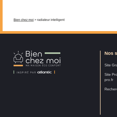
Bien chez moi
>
radiateur intelligent
Nos s
Bien
Chez
Moi
Site Gra
Site Pro
pro.fr
Recherc