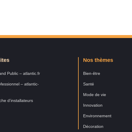
ites
Nos thèmes
nd Public – atlantic.fr
Bien-être
fessionnel – atlantic-
Santé
Mode de vie
he d’installateurs
Innovation
Environnement
Décoration