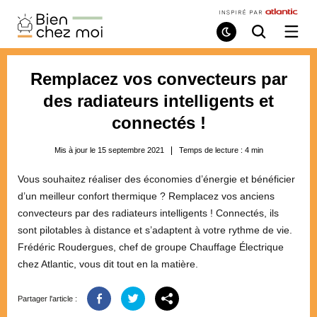
Bien
Chez
Mode
Recherche
Ouvri
de
/
Moi
lecture
ferme
le
Remplacez vos convecteurs par
menu
des radiateurs intelligents et
connectés !
Mis à jour le 15 septembre 2021
Temps de lecture :
4
min
Vous souhaitez réaliser des économies d’énergie et bénéficier
d’un meilleur confort thermique ? Remplacez vos anciens
convecteurs par des radiateurs intelligents ! Connectés, ils
sont pilotables à distance et s’adaptent à votre rythme de vie.
Frédéric Roudergues, chef de groupe Chauffage Électrique
chez Atlantic, vous dit tout en la matière.
Partager l'article :