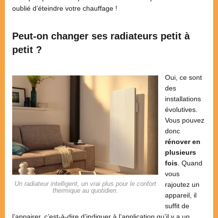
oublié d’éteindre votre chauffage !
Peut-on changer ses radiateurs petit à
petit ?
Oui, ce sont
des
installations
évolutives.
Vous pouvez
donc
rénover en
plusieurs
fois
. Quand
vous
Un radiateur intelligent, un vrai plus pour le confort
rajoutez un
thermique au quotidien.
appareil, il
suffit de
l’appairer, c’est-à-dire d’indiquer à l’application qu’il y a un