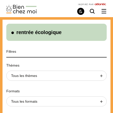
Bien
Chez
Mode
Recherche
Ouvri
de
/
Moi
lecture
ferme
le
menu
rentrée écologique
Filtres
Thèmes
Tous les thèmes
Formats
Tous les formats