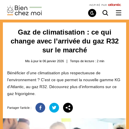
Bien
Chez
Mode
Recherche
Ouvri
de
/
Moi
lecture
ferme
le
Gaz de climatisation : ce qui
menu
change avec l’arrivée du gaz R32
sur le marché
Mis à jour le 06 janvier 2026
Temps de lecture :
2
min
Bénéficier d'une climatisation plus respectueuse de
l'environnement ? C'est ce que permet la nouvelle gamme KG
d'Atlantic, au gaz R32. Découvrez plus d'informations sur ce
gaz frigorigène.
Partager l'article :