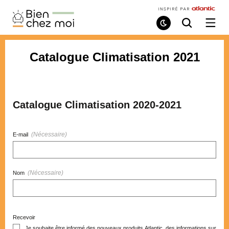
Bien
Chez
Mode
Recherche
Ouvri
de
/
Moi
lecture
ferme
le
Catalogue Climatisation 2021
menu
Catalogue Climatisation 2020-2021
(Nécessaire)
E-mail
(Nécessaire)
Nom
Recevoir
Je souhaite être informé des nouveaux produits Atlantic, des informations sur