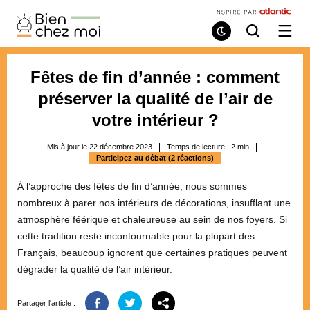
Bien
Chez
Mode
Recherche
Ouvri
de
/
Moi
lecture
ferme
le
Fêtes de fin d’année : comment
menu
préserver la qualité de l’air de
votre intérieur ?
Mis à jour le 22 décembre 2023
Temps de lecture :
2
min
Participez au débat (2 réactions)
À l’approche des fêtes de fin d’année, nous sommes
nombreux à parer nos intérieurs de décorations, insufflant une
atmosphère féérique et chaleureuse au sein de nos foyers. Si
cette tradition reste incontournable pour la plupart des
Français, beaucoup ignorent que certaines pratiques peuvent
dégrader la qualité de l’air intérieur.
Partager l'article :