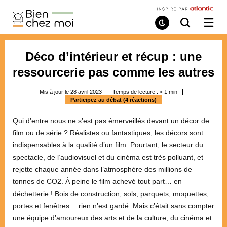
Bien
Chez
Mode
Recherche
Ouvri
de
/
Moi
lecture
ferme
le
Déco d’intérieur et récup : une
menu
ressourcerie pas comme les autres
Mis à jour le 28 avril 2023
Temps de lecture :
< 1
min
Participez au débat (4 réactions)
Qui d’entre nous ne s’est pas émerveillés devant un décor de
film ou de série ? Réalistes ou fantastiques, les décors sont
indispensables à la qualité d’un film. Pourtant, le secteur du
spectacle, de l’audiovisuel et du cinéma est très polluant, et
rejette chaque année dans l’atmosphère des millions de
tonnes de CO2. À peine le film achevé tout part… en
déchetterie ! Bois de construction, sols, parquets, moquettes,
portes et fenêtres… rien n’est gardé. Mais c’était sans compter
une équipe d’amoureux des arts et de la culture, du cinéma et