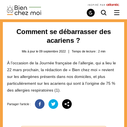
Bien
Chez
Mode
Recherche
Ouvri
de
/
Moi
lecture
ferme
le
Comment se débarrasser des
menu
acariens ?
Mis à jour le 09 septembre 2022
Temps de lecture :
2
min
À l’occasion de la Journée française de l’allergie, qui a lieu le
22 mars prochain, la rédaction de « Bien chez moi » revient
sur les allergènes présents dans nos domiciles, et plus
particulièrement sur les acariens qui sont à l’origine de 75 %
des allergies respiratoires (1).
Partager l'article :