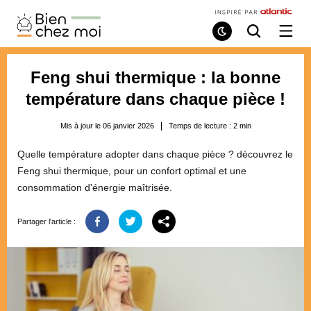
Bien
Chez
Mode
Recherche
Ouvri
de
/
Moi
lecture
ferme
le
Feng shui thermique : la bonne
menu
température dans chaque pièce !
Mis à jour le 06 janvier 2026
Temps de lecture :
2
min
Quelle température adopter dans chaque pièce ? découvrez le
Feng shui thermique, pour un confort optimal et une
consommation d'énergie maîtrisée.
Partager l'article :