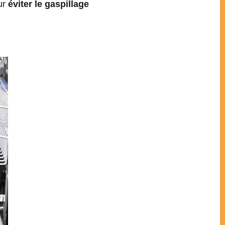
our
éviter le gaspillage