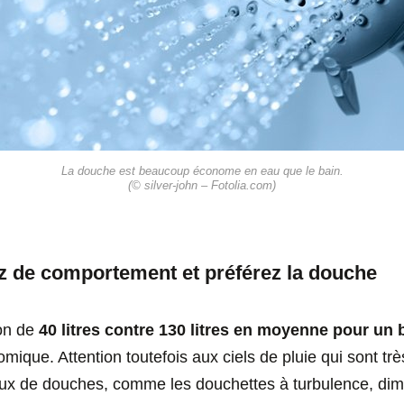
La douche est beaucoup économe en eau que le bain.
(© silver-john – Fotolia.com)
z de comportement et préférez la douche
on de
40
litres contre 130 litres en moyenne pour un 
ique. Attention toutefois aux ciels de pluie qui sont t
x de douches, comme les douchettes à turbulence, dimi