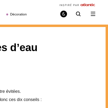
Décoration
Mode
Recherche
Ouvrir
de
/
lecture
fermer
le
menu
s d’eau
re évitées.
onc ces dix conseils :