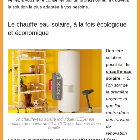
veillez à vous faire conseiller par un professionnel. Il trouvera
la solution la plus adaptée à vos besoins.
Le chauffe-eau solaire, à la fois écologique
et économique
Dernière
solution
possible :
le
chauffe-eau
solaire
. «
Si
l’on sort de
la première
urgence et
que l’on
rentre dans
Un chauffe-eau solaire individuel (CESI) est
des travaux
capable de couvrir de 40 à 70 % des besoins d’une
de
famille.
rénovation