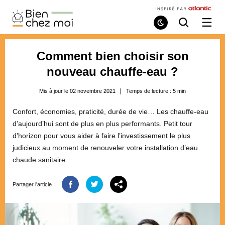
Bien
Chez
Mode
Recherche
Ouvri
de
/
Moi
lecture
ferme
le
Comment bien choisir son
menu
nouveau chauffe-eau ?
Mis à jour le 02 novembre 2021
Temps de lecture :
5
min
Confort, économies, praticité, durée de vie… Les chauffe-eau
d’aujourd’hui sont de plus en plus performants. Petit tour
d’horizon pour vous aider à faire l’investissement le plus
judicieux au moment de renouveler votre installation d’eau
chaude sanitaire.
Partager l'article :