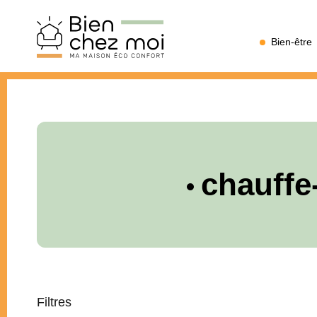
Bien
Bien-être
Chez
Moi
chauff
Filtres