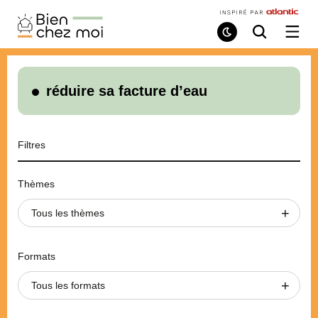
Bien
Chez
Mode
Recherche
Ouvri
de
/
Moi
lecture
ferme
le
menu
réduire sa facture d’eau
Filtres
Thèmes
Tous les thèmes
Formats
Tous les formats