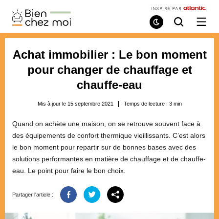
Bien
Chez
Mode
Recherche
Ouvri
de
/
Moi
lecture
ferme
le
Achat immobilier : Le bon moment
menu
pour changer de chauffage et
chauffe-eau
Mis à jour le 15 septembre 2021
Temps de lecture :
3
min
Quand on achète une maison, on se retrouve souvent face à
des équipements de confort thermique vieillissants. C’est alors
le bon moment pour repartir sur de bonnes bases avec des
solutions performantes en matière de chauffage et de chauffe-
eau. Le point pour faire le bon choix.
Partager l'article :