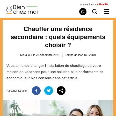
Bien
Chez
Mode
Recherche
Ouvri
de
/
Moi
lecture
ferme
le
Chauffer une résidence
menu
secondaire : quels équipements
choisir ?
Mis à jour le 23 décembre 2021
Temps de lecture :
2
min
Vous aimeriez changer l'installation de chauffage de votre
maison de vacances pour une solution plus performante et
économique ? Nos conseils dans cet article.
Partager l'article :