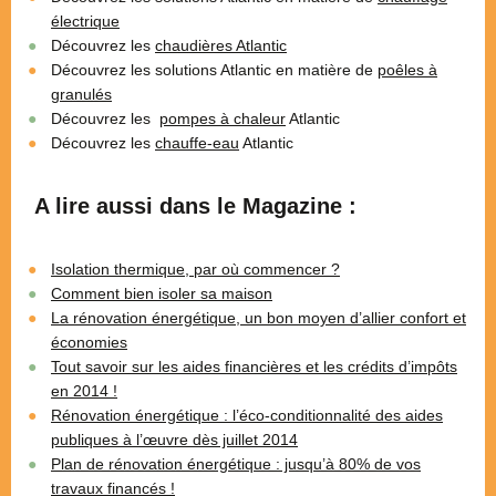
électrique
Découvrez les
chaudières Atlantic
Découvrez les solutions Atlantic en matière de
poêles à
granulés
Découvrez les
pompes à chaleur
Atlantic
Découvrez les
chauffe-eau
Atlantic
A lire aussi dans le Magazine :
Isolation thermique, par où commencer ?
Comment bien isoler sa maison
La rénovation énergétique, un bon moyen d’allier confort et
économies
Tout savoir sur les aides financières et les crédits d’impôts
en 2014 !
Rénovation énergétique : l’éco-conditionnalité des aides
publiques à l’œuvre dès juillet 2014
Plan de rénovation énergétique : jusqu’à 80% de vos
travaux financés !