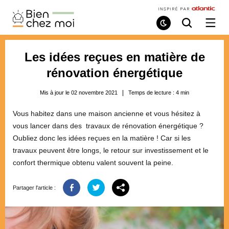
Bien
Chez
Mode
Recherche
Ouvri
de
/
Moi
lecture
ferme
le
Les idées reçues en matière de
menu
rénovation énergétique
Mis à jour le 02 novembre 2021
Temps de lecture :
4
min
Vous habitez dans une maison ancienne et vous hésitez à
vous lancer dans des travaux de rénovation énergétique ?
Oubliez donc les idées reçues en la matière ! Car si les
travaux peuvent être longs, le retour sur investissement et le
confort thermique obtenu valent souvent la peine.
Partager l'article :