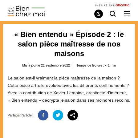
Bien
Chez
Mode
Recherche
Ouvri
de
/
Moi
lecture
ferme
le
« Bien entendu » Épisode 2 : le
menu
salon pièce maîtresse de nos
maisons
Mis à jour le 21 septembre 2022
Temps de lecture :
< 1
min
Le salon est-il vraiment la pièce maîtresse de la maison ?
Cette pièce a-t-elle évoluée avec les différents confinements ?
Avec la contribution de Xavier Lemoine, architecte d’intérieur,
« Bien entendu » décrypte le salon dans ses moindres recoins.
Partager l'article :