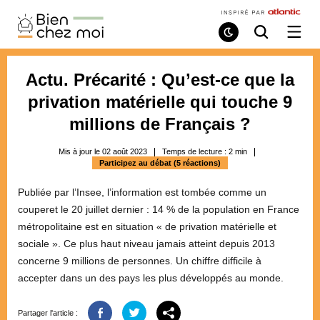
Bien
Chez
Mode
Recherche
Ouvri
de
/
Moi
lecture
ferme
le
Actu. Précarité : Qu’est-ce que la
menu
privation matérielle qui touche 9
millions de Français ?
Mis à jour le 02 août 2023
Temps de lecture :
2
min
Participez au débat (5 réactions)
Publiée par l’Insee, l’information est tombée comme un
couperet le 20 juillet dernier : 14 % de la population en France
métropolitaine est en situation « de privation matérielle et
sociale ». Ce plus haut niveau jamais atteint depuis 2013
concerne 9 millions de personnes. Un chiffre difficile à
accepter dans un des pays les plus développés au monde.
Partager l'article :