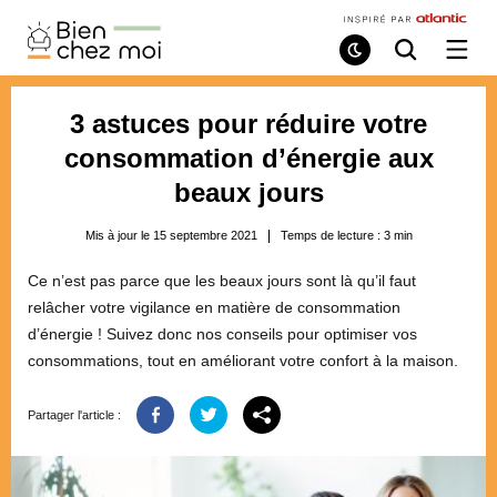
Bien
Chez
Mode
Recherche
Ouvri
de
/
Moi
lecture
ferme
le
3 astuces pour réduire votre
menu
consommation d’énergie aux
beaux jours
Mis à jour le 15 septembre 2021
Temps de lecture :
3
min
Ce n’est pas parce que les beaux jours sont là qu’il faut
relâcher votre vigilance en matière de consommation
d’énergie ! Suivez donc nos conseils pour optimiser vos
consommations, tout en améliorant votre confort à la maison.
Partager l'article :