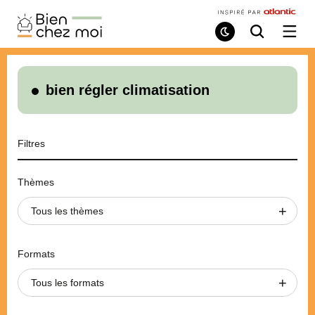
Bien
Chez
Mode
Recherche
Ouvri
de
/
Moi
lecture
ferme
le
menu
bien régler climatisation
Filtres
Thèmes
Tous les thèmes
Formats
Tous les formats