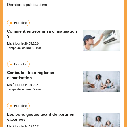
Dernières publications
Bien-être
Comment entretenir sa climatisation
?
Mis à jour le 29.05.2024
Temps de lecture :
2
min
Bien-être
Canicule : bien régler sa
climatisation
Mis à jour le 14.09.2021
Temps de lecture :
2
min
Bien-être
Les bons gestes avant de partir en
vacances
Mis à jour le 14.09.2021