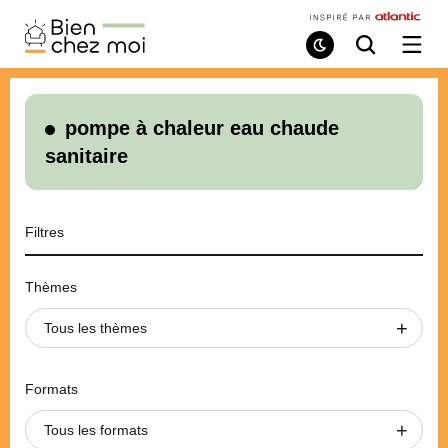
Bien
Chez
Mode
Recherche
Ouvri
de
/
Moi
lecture
ferme
le
menu
pompe à chaleur eau chaude
sanitaire
Filtres
Thèmes
Tous les thèmes
Formats
Tous les formats