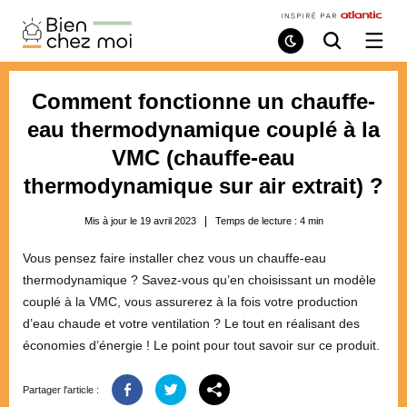
Bien
Chez
Mode
Recherche
Ouvri
de
/
Moi
lecture
ferme
le
Comment fonctionne un chauffe-
menu
eau thermodynamique couplé à la
VMC (chauffe-eau
thermodynamique sur air extrait) ?
Mis à jour le 19 avril 2023
Temps de lecture :
4
min
Vous pensez faire installer chez vous un chauffe-eau
thermodynamique ? Savez-vous qu’en choisissant un modèle
couplé à la VMC, vous assurerez à la fois votre production
d’eau chaude et votre ventilation ? Le tout en réalisant des
économies d’énergie ! Le point pour tout savoir sur ce produit.
Partager l'article :