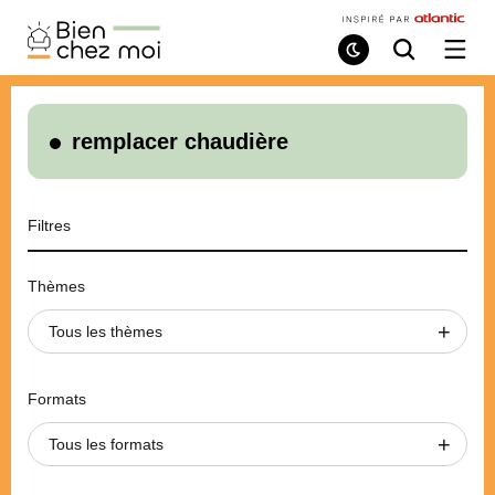
Bien
Chez
Mode
Recherche
Ouvri
de
/
Moi
lecture
ferme
le
menu
remplacer chaudière
Filtres
Thèmes
Tous les thèmes
Formats
Tous les formats