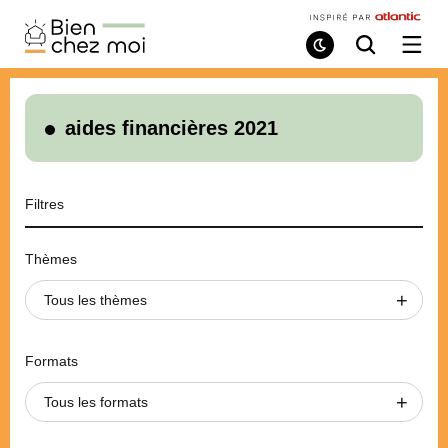
Bien
Chez
Mode
Recherche
Ouvri
de
/
Moi
lecture
ferme
le
menu
aides financières 2021
Filtres
Thèmes
Tous les thèmes
Formats
Tous les formats