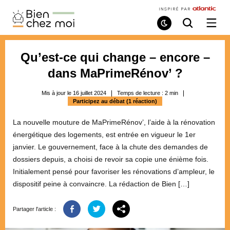
Bien
Chez
Mode
Recherche
Ouvri
de
/
Moi
lecture
ferme
le
Qu’est-ce qui change – encore –
menu
dans MaPrimeRénov’ ?
Mis à jour le 16 juillet 2024
Temps de lecture :
2
min
Participez au débat (1 réaction)
La nouvelle mouture de MaPrimeRénov’, l’aide à la rénovation
énergétique des logements, est entrée en vigueur le 1er
janvier. Le gouvernement, face à la chute des demandes de
dossiers depuis, a choisi de revoir sa copie une énième fois.
Initialement pensé pour favoriser les rénovations d’ampleur, le
dispositif peine à convaincre. La rédaction de Bien […]
Partager l'article :