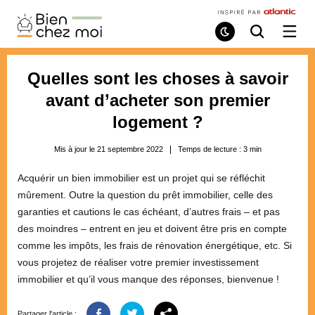
Bien
Chez
Mode
Recherche
Ouvri
de
/
Moi
lecture
ferme
le
Quelles sont les choses à savoir
menu
avant d’acheter son premier
logement ?
Mis à jour le 21 septembre 2022
Temps de lecture :
3
min
Acquérir un bien immobilier est un projet qui se réfléchit
mûrement. Outre la question du prêt immobilier, celle des
garanties et cautions le cas échéant, d’autres frais – et pas
des moindres – entrent en jeu et doivent être pris en compte
comme les impôts, les frais de rénovation énergétique, etc. Si
vous projetez de réaliser votre premier investissement
immobilier et qu’il vous manque des réponses, bienvenue !
Partager l'article :