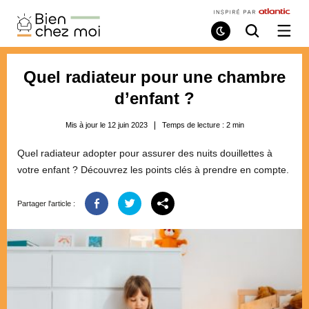
Bien
Chez
Mode
Recherche
Ouvri
de
/
Moi
lecture
ferme
le
Quel radiateur pour une chambre
menu
d’enfant ?
Mis à jour le 12 juin 2023
Temps de lecture :
2
min
Quel radiateur adopter pour assurer des nuits douillettes à
votre enfant ? Découvrez les points clés à prendre en compte.
Partager l'article :