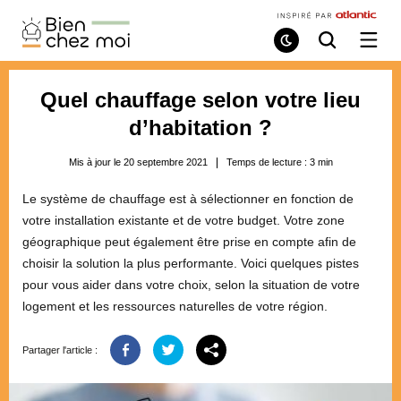
Bien
Chez
Mode
Recherche
Ouvri
de
/
Moi
lecture
ferme
le
Quel chauffage selon votre lieu
menu
d’habitation ?
Mis à jour le 20 septembre 2021
Temps de lecture :
3
min
Le système de chauffage est à sélectionner en fonction de
votre installation existante et de votre budget. Votre zone
géographique peut également être prise en compte afin de
choisir la solution la plus performante. Voici quelques pistes
pour vous aider dans votre choix, selon la situation de votre
logement et les ressources naturelles de votre région.
Partager l'article :