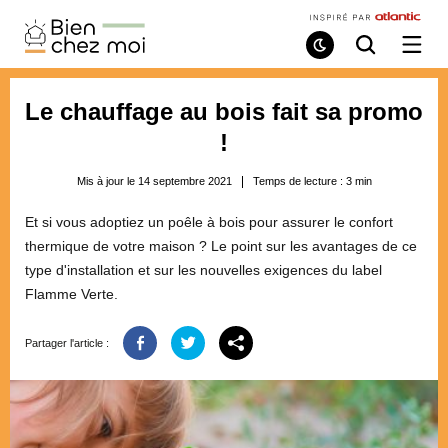
Bien
Chez
Mode
Recherche
Ouvri
de
/
Moi
lecture
ferme
le
Le chauffage au bois fait sa promo
menu
!
Mis à jour le 14 septembre 2021
Temps de lecture :
3
min
Et si vous adoptiez un poêle à bois pour assurer le confort
thermique de votre maison ? Le point sur les avantages de ce
type d'installation et sur les nouvelles exigences du label
Flamme Verte.
Partager l'article :