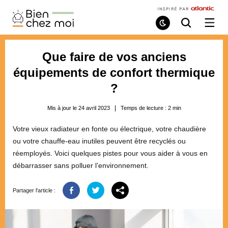
Bien
Chez
Mode
Recherche
Ouvri
de
/
Moi
lecture
ferme
le
Que faire de vos anciens
menu
équipements de confort thermique
?
Mis à jour le 24 avril 2023
Temps de lecture :
2
min
Votre vieux radiateur en fonte ou électrique, votre chaudière
ou votre chauffe-eau inutiles peuvent être recyclés ou
réemployés. Voici quelques pistes pour vous aider à vous en
débarrasser sans polluer l’environnement.
Partager l'article :