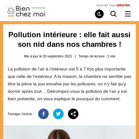
Bien
Chez
Mode
Recherche
Ouvri
de
/
Moi
lecture
ferme
le
Pollution intérieure : elle fait aussi
menu
son nid dans nos chambres !
Mis à jour le 20 septembre 2021
Temps de lecture :
2
min
La pollution de l’air à l’intérieur est 5 à 7 fois plus importante
que celle de l’extérieur. A la maison, la chambre ne semble pas
être la pièce la pus envahie par les polluants, on n’y fait qu’y
dormir après tout… Détrompez-vous la pollution de l’air y est
bien présente, on vous explique le pourquoi du comment.
Partager l'article :