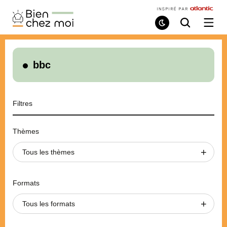
Bien
Chez
Mode
Recherche
Ouvri
de
/
Moi
lecture
ferme
le
menu
bbc
Filtres
Thèmes
Tous les thèmes
Formats
Tous les formats