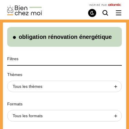
Bien
Chez
Mode
Recherche
Ouvri
de
/
Moi
lecture
ferme
le
menu
obligation rénovation énergétique
Filtres
Thèmes
Tous les thèmes
Formats
Tous les formats