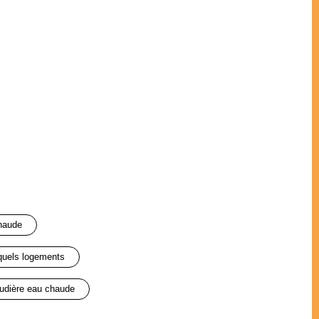
haude
quels logements
audière eau chaude