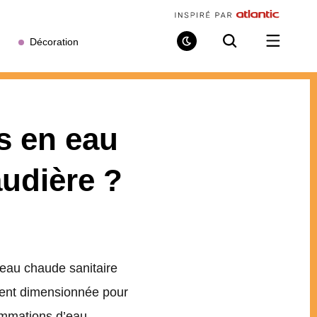
Décoration
Mode
Recherche
Ouvrir
de
/
lecture
fermer
le
menu
s en eau
audière ?
eau chaude sanitaire
ement dimensionnée pour
sommations d’eau